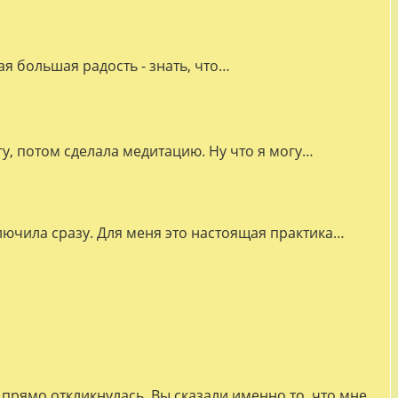
я большая радость - знать, что…
гу, потом сделала медитацию. Ну что я могу…
лючила сразу. Для меня это настоящая практика…
прямо откликнулась, Вы сказали именно то, что мне…