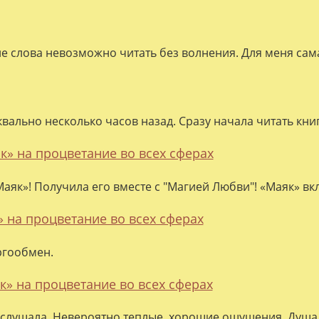
ие слова невозможно читать без волнения. Для меня сама
квально несколько часов назад. Сразу начала читать кни
к» на процветание во всех сферах
аяк»! Получила его вместе с "Магией Любви"! «Маяк» вк
» на процветание во всех сферах
ргообмен.
к» на процветание во всех сферах
слушала. Невероятно теплые, хорошие ощущения. Душа 