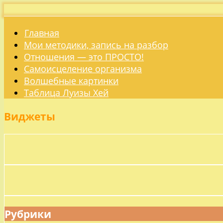
Главная
Мои методики, запись на разбор
Отношения — это ПРОСТО!
Самоисцеление организма
Волшебные картинки
Таблица Луизы Хей
Виджеты
Рубрики