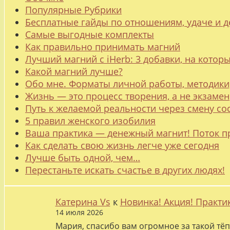
Популярные Рубрики
Бесплатные гайды по отношениям, удаче и
Самые выгодные комплекты
Как правильно принимать магний
Лучший магний с iHerb: 3 добавки, на котор
Какой магний лучше?
Обо мне. Форматы личной работы, методики
Жизнь — это процесс творения, а не экзамен
Путь к желаемой реальности через смену со
5 правил женского изобилия
Ваша практика — денежный магнит! Поток п
Как сделать свою жизнь легче уже сегодня
Лучше быть одной, чем…
Перестаньте искать счастье в других людях!
Катерина Vs
к
Новинка! Акция! Практи
14 июля 2026
Мария, спасибо вам огромное за такой тёп