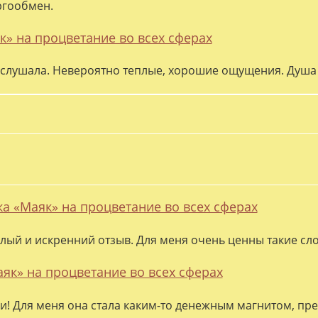
ргообмен.
к» на процветание во всех сферах
слушала. Невероятно теплые, хорошие ощущения. Душа 
ка «Маяк» на процветание во всех сферах
лый и искренний отзыв. Для меня очень ценны такие слов
аяк» на процветание во всех сферах
ки! Для меня она стала каким-то денежным магнитом, пре