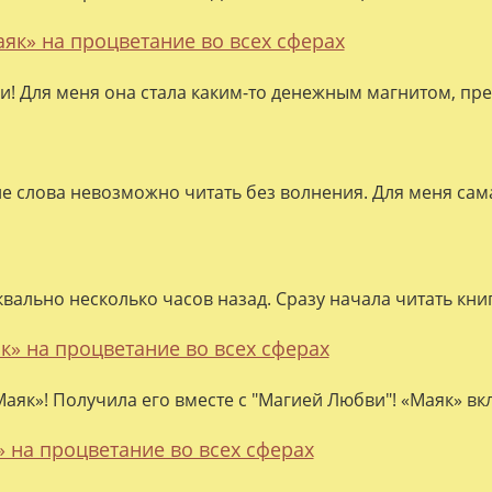
аяк» на процветание во всех сферах
ки! Для меня она стала каким-то денежным магнитом, пре
ие слова невозможно читать без волнения. Для меня сама
квально несколько часов назад. Сразу начала читать кни
к» на процветание во всех сферах
аяк»! Получила его вместе с "Магией Любви"! «Маяк» вк
» на процветание во всех сферах