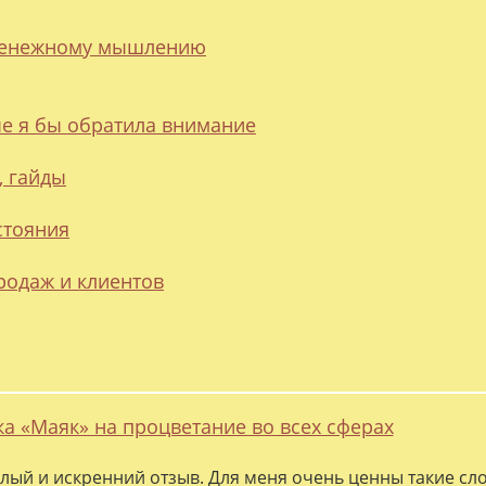
 денежному мышлению
ые я бы обратила внимание
, гайды
стояния
родаж и клиентов
ка «Маяк» на процветание во всех сферах
лый и искренний отзыв. Для меня очень ценны такие слов