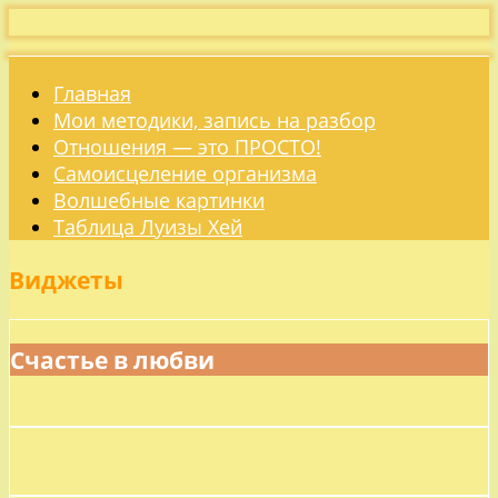
Главная
Мои методики, запись на разбор
Отношения — это ПРОСТО!
Самоисцеление организма
Волшебные картинки
Таблица Луизы Хей
Виджеты
Счастье в любви