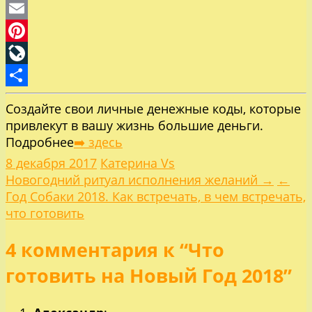
Skype
Email
Pinterest
LiveJournal
Отправить
Создайте свои личные денежные коды, которые
привлекут в вашу жизнь большие деньги.
Подробнее
➡️ здесь
8 декабря 2017
Катерина Vs
Навигация
Новогодний ритуал исполнения желаний →
←
Год Собаки 2018. Как встречать, в чем встречать,
по
что готовить
4 комментария к “Что
записям
готовить на Новый Год 2018”