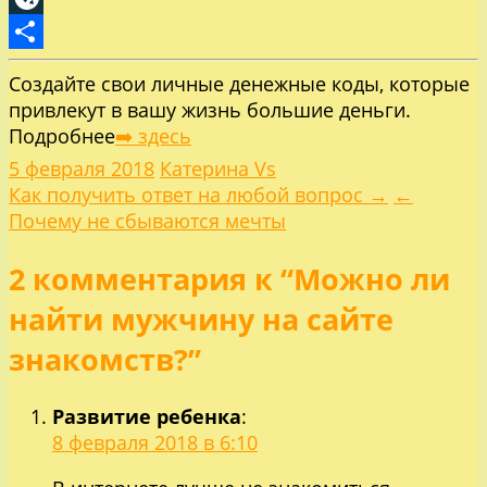
LiveJournal
Отправить
Создайте свои личные денежные коды, которые
привлекут в вашу жизнь большие деньги.
Подробнее
➡️ здесь
5 февраля 2018
Катерина Vs
Навигация
Как получить ответ на любой вопрос →
←
Почему не сбываются мечты
по
2 комментария к “Можно ли
записям
найти мужчину на сайте
знакомств?”
Развитие ребенка
:
8 февраля 2018 в 6:10