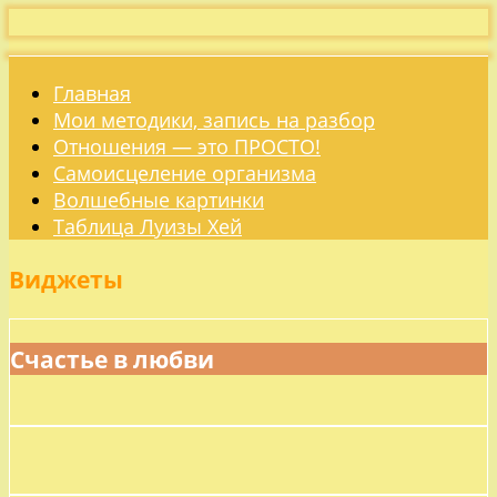
Главная
Мои методики, запись на разбор
Отношения — это ПРОСТО!
Самоисцеление организма
Волшебные картинки
Таблица Луизы Хей
Виджеты
Счастье в любви