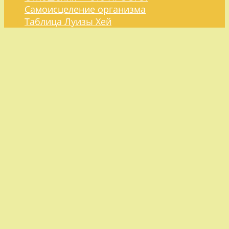
Самоисцеление организма
Таблица Луизы Хей