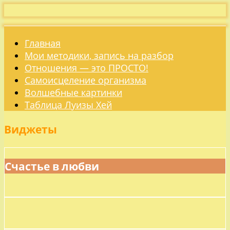
Главная
Мои методики, запись на разбор
Отношения — это ПРОСТО!
Самоисцеление организма
Волшебные картинки
Таблица Луизы Хей
Виджеты
Счастье в любви