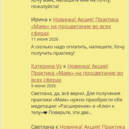
Хочу маяк, напишите мне на почту,
пожалуйста!
Ирина
к
Новинка! Акция! Практика
«Маяк» на процветание во всех
сферах
11 июня 2026
А сколько надо оплатить, напишите. Хочу
получить практику!
Катерина Vs
к
Новинка! Акция!
Практика «Маяк» на процветание во
всех сферах
9 июня 2026
Светлана, да, всё верно. Для получения
практики «Маяк» нужно приобрести обе
медитации: «Расширение» и «Ключ к
телу»❤️ Поверьте, эти две…
Светлана
к
Новинка! Акция! Практика