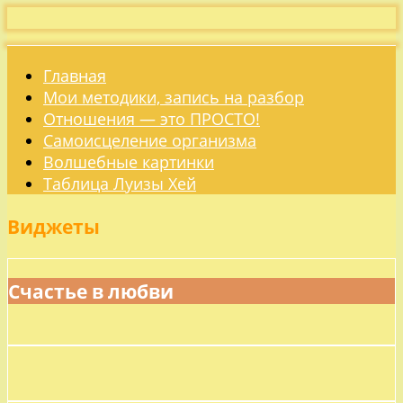
Главная
Мои методики, запись на разбор
Отношения — это ПРОСТО!
Самоисцеление организма
Волшебные картинки
Таблица Луизы Хей
Виджеты
Счастье в любви