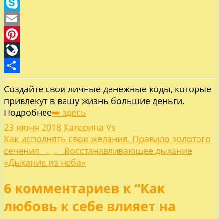
Odnoklassniki
Skype
Email
Pinterest
LiveJournal
Отправить
Создайте свои личные денежные коды, которые
привлекут в вашу жизнь большие деньги.
Подробнее
➡️ здесь
23 июня 2018
Катерина Vs
Навигация
Как исполнять свои желания. Правило золотого
сечения →
← Восстанавливающее дыхание
по
«Дыхание из неба»
6 комментариев к “Как
записям
любовь к себе влияет на