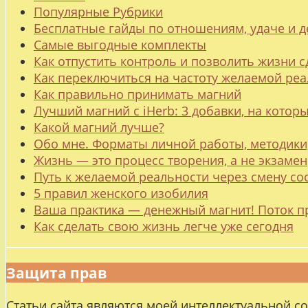
Популярные Рубрики
Бесплатные гайды по отношениям, удаче и
Самые выгодные комплекты
Как отпустить контроль и позволить жизни с
Как переключиться на частоту желаемой ре
Как правильно принимать магний
Лучший магний с iHerb: 3 добавки, на котор
Какой магний лучше?
Обо мне. Форматы личной работы, методики
Жизнь — это процесс творения, а не экзамен
Путь к желаемой реальности через смену со
5 правил женского изобилия
Ваша практика — денежный магнит! Поток п
Как сделать свою жизнь легче уже сегодня
Защита прав
Статьи сайта являются моей интеллектуальной с