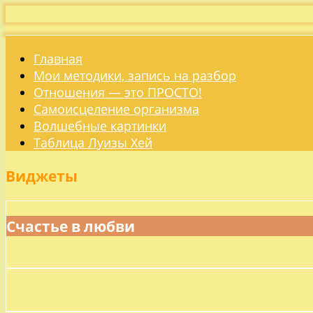
Главная
Мои методики, запись на разбор
Отношения — это ПРОСТО!
Самоисцеление организма
Волшебные картинки
Таблица Луизы Хей
Виджеты
Счастье в любви