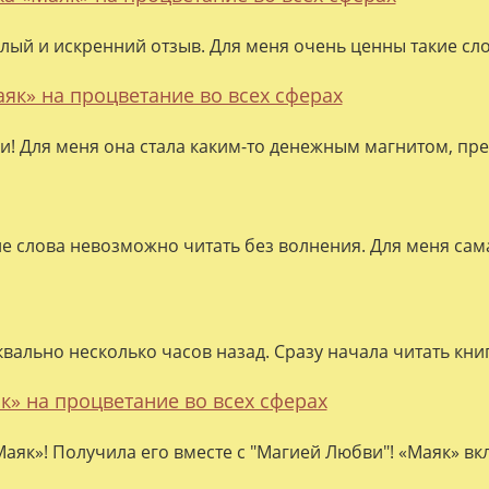
лый и искренний отзыв. Для меня очень ценны такие слов
аяк» на процветание во всех сферах
ки! Для меня она стала каким-то денежным магнитом, пре
ие слова невозможно читать без волнения. Для меня сама
квально несколько часов назад. Сразу начала читать кни
к» на процветание во всех сферах
аяк»! Получила его вместе с "Магией Любви"! «Маяк» вк