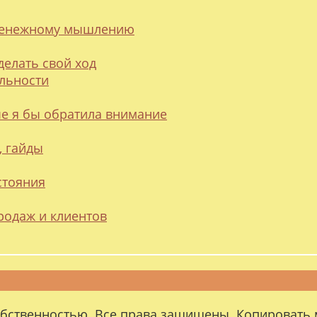
 денежному мышлению
делать свой ход
альности
ые я бы обратила внимание
, гайды
стояния
родаж и клиентов
обственностью. Все права защищены. Копировать 