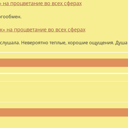
» на процветание во всех сферах
ргообмен.
к» на процветание во всех сферах
слушала. Невероятно теплые, хорошие ощущения. Душа 