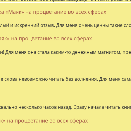
ка «Маяк» на процветание во всех сферах
лый и искренний отзыв. Для меня очень ценны такие слов
аяк» на процветание во всех сферах
ки! Для меня она стала каким-то денежным магнитом, пре
ие слова невозможно читать без волнения. Для меня сама
квально несколько часов назад. Сразу начала читать кни
к» на процветание во всех сферах