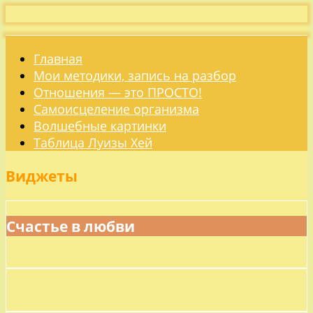
Главная
Мои методики, запись на разбор
Отношения — это ПРОСТО!
Самоисцеление организма
Волшебные картинки
Таблица Луизы Хей
Виджеты
Счастье в любви