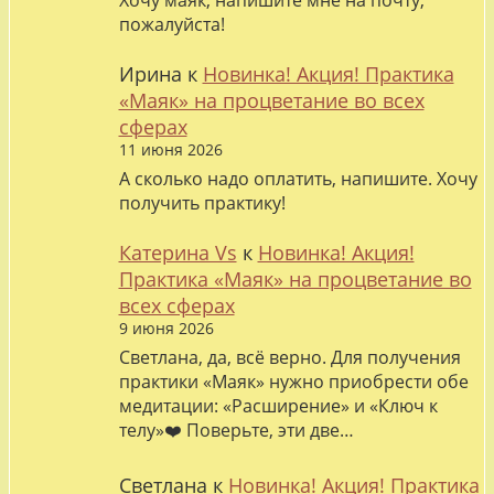
Хочу маяк, напишите мне на почту,
пожалуйста!
Ирина
к
Новинка! Акция! Практика
«Маяк» на процветание во всех
сферах
11 июня 2026
А сколько надо оплатить, напишите. Хочу
получить практику!
Катерина Vs
к
Новинка! Акция!
Практика «Маяк» на процветание во
всех сферах
9 июня 2026
Светлана, да, всё верно. Для получения
практики «Маяк» нужно приобрести обе
медитации: «Расширение» и «Ключ к
телу»❤️ Поверьте, эти две…
Светлана
к
Новинка! Акция! Практика