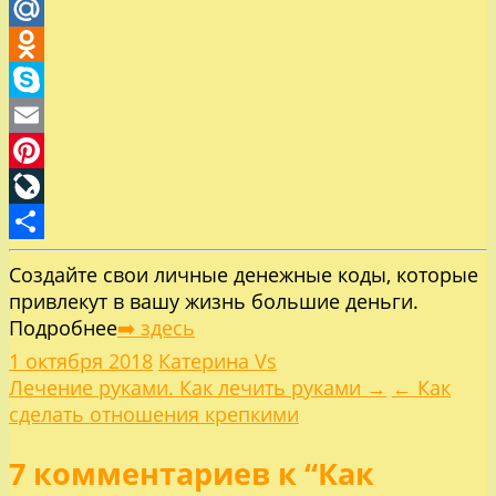
Twitter
Mail.Ru
Odnoklassniki
Skype
Email
Pinterest
LiveJournal
Отправить
Создайте свои личные денежные коды, которые
привлекут в вашу жизнь большие деньги.
Подробнее
➡️ здесь
1 октября 2018
Катерина Vs
Навигация
Лечение руками. Как лечить руками →
← Как
сделать отношения крепкими
по
7 комментариев к “Как