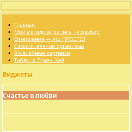
Главная
Мои методики, запись на разбор
Отношения — это ПРОСТО!
Самоисцеление организма
Волшебные картинки
Таблица Луизы Хей
Виджеты
Счастье в любви