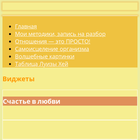
Главная
Мои методики, запись на разбор
Отношения — это ПРОСТО!
Самоисцеление организма
Волшебные картинки
Таблица Луизы Хей
Виджеты
Счастье в любви