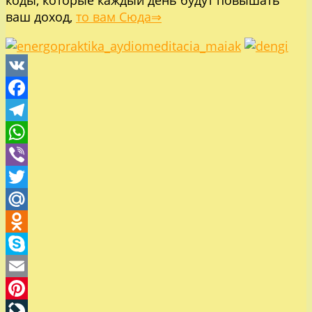
коды, которые каждый день будут повышать
ваш доход,
то вам Сюда⇒
VK
Facebook
Telegram
WhatsApp
Viber
Twitter
Mail.Ru
Odnoklassniki
Skype
Email
Pinterest