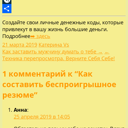
LiveJournal
Отправить
Создайте свои личные денежные коды, которые
привлекут в вашу жизнь большие деньги.
Подробнее
➡️ здесь
21 марта 2019
Катерина Vs
Навигация
Как заставить мужчину думать о тебе →
←
Техника перепросмотра. Верните Себя Себе!
по
1 комментарий к “Как
записям
составить беспроигрышное
резюме”
Анна
:
25 апреля 2019 в 14:05