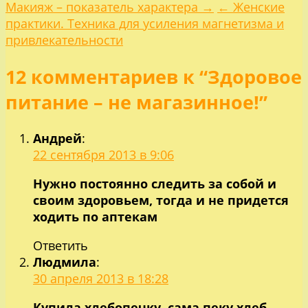
Навигация
Макияж – показатель характера →
← Женские
практики. Техника для усиления магнетизма и
по
привлекательности
12 комментариев к “Здоровое
записям
питание – не магазинное!”
Андрей
:
22 сентября 2013 в 9:06
Нужно постоянно следить за собой и
своим здоровьем, тогда и не придется
ходить по аптекам
Ответить
Людмила
:
30 апреля 2013 в 18:28
Купила хлебопечку, сама пеку хлеб