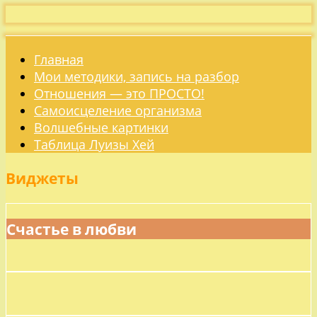
Главная
Мои методики, запись на разбор
Отношения — это ПРОСТО!
Самоисцеление организма
Волшебные картинки
Таблица Луизы Хей
Виджеты
Счастье в любви