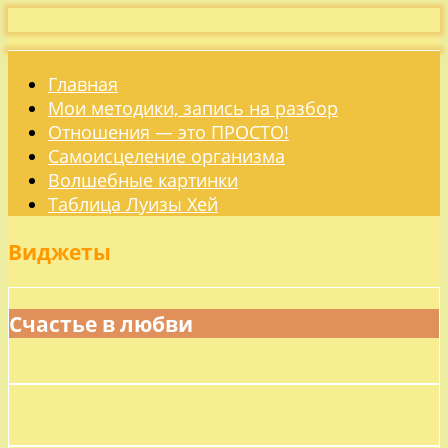
Главная
Мои методики, запись на разбор
Отношения — это ПРОСТО!
Самоисцеление организма
Волшебные картинки
Таблица Луизы Хей
Виджеты
Счастье в любви