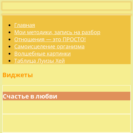
Главная
Мои методики, запись на разбор
Отношения — это ПРОСТО!
Самоисцеление организма
Волшебные картинки
Таблица Луизы Хей
Виджеты
Счастье в любви