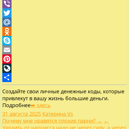
WhatsApp
Viber
Twitter
Mail.Ru
Odnoklassniki
Skype
Email
Pinterest
LiveJournal
Отправить
Создайте свои личные денежные коды, которые
привлекут в вашу жизнь большие деньги.
Подробнее
➡️ здесь
31 августа 2025
Катерина Vs
Навигация
Почему мне нравятся плохие парни? →
←
Уходить от нарцисса надо не через силу, а через