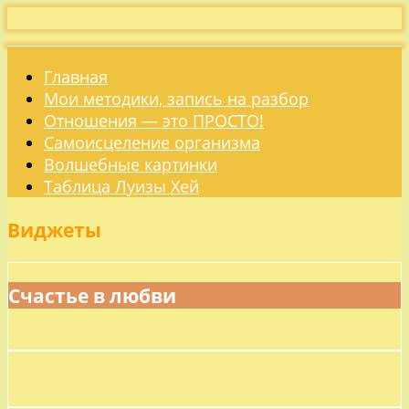
Главная
Мои методики, запись на разбор
Отношения — это ПРОСТО!
Самоисцеление организма
Волшебные картинки
Таблица Луизы Хей
Виджеты
Счастье в любви