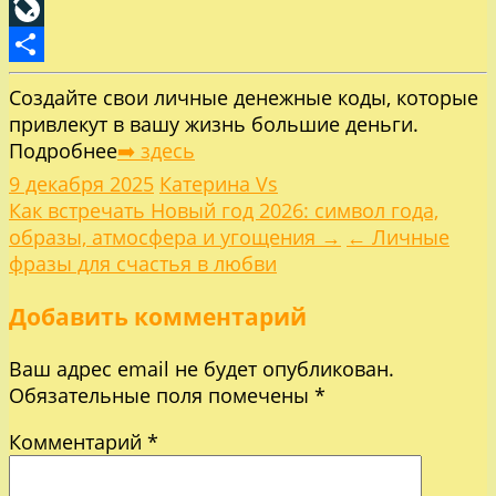
Pinterest
LiveJournal
Отправить
Создайте свои личные денежные коды, которые
привлекут в вашу жизнь большие деньги.
Подробнее
➡️ здесь
9 декабря 2025
Катерина Vs
Навигация
Как встречать Новый год 2026: символ года,
образы, атмосфера и угощения →
← Личные
по
фразы для счастья в любви
Добавить комментарий
записям
Ваш адрес email не будет опубликован.
Обязательные поля помечены
*
Комментарий
*