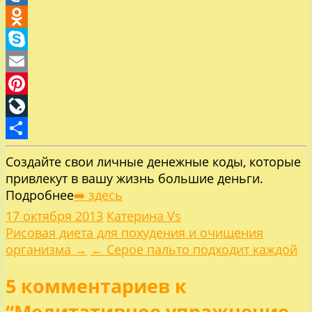
Mail.Ru
Odnoklassniki
Skype
Email
Pinterest
LiveJournal
Отправить
Создайте свои личные денежные коды, которые
привлекут в вашу жизнь большие деньги.
Подробнее
➡️ здесь
17 октября 2013
Катерина Vs
Навигация
Рисовая диета для похудения и очищения
организма →
← Серое пальто подходит каждой
по
5 комментариев к
записям
“Медитативное упражнение