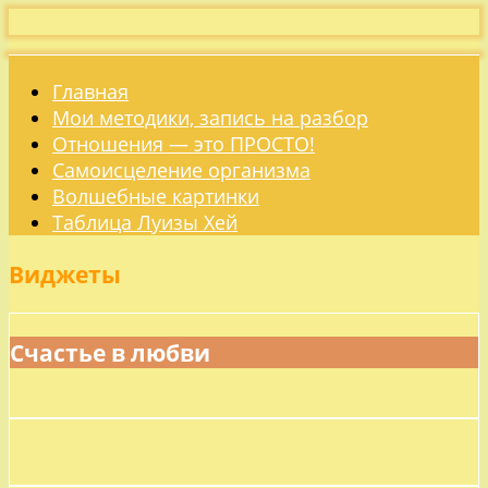
Главная
Мои методики, запись на разбор
Отношения — это ПРОСТО!
Самоисцеление организма
Волшебные картинки
Таблица Луизы Хей
Виджеты
Счастье в любви