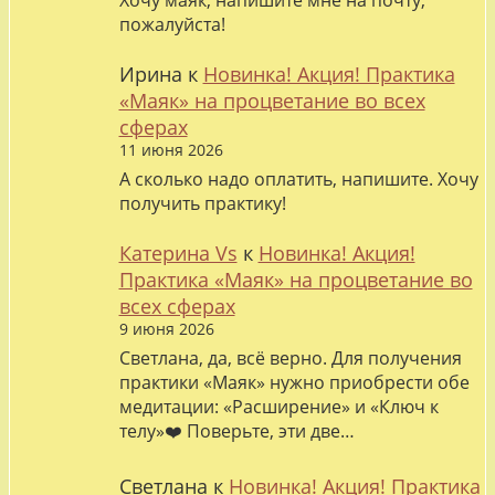
Хочу маяк, напишите мне на почту,
пожалуйста!
Ирина
к
Новинка! Акция! Практика
«Маяк» на процветание во всех
сферах
11 июня 2026
А сколько надо оплатить, напишите. Хочу
получить практику!
Катерина Vs
к
Новинка! Акция!
Практика «Маяк» на процветание во
всех сферах
9 июня 2026
Светлана, да, всё верно. Для получения
практики «Маяк» нужно приобрести обе
медитации: «Расширение» и «Ключ к
телу»❤️ Поверьте, эти две…
Светлана
к
Новинка! Акция! Практика