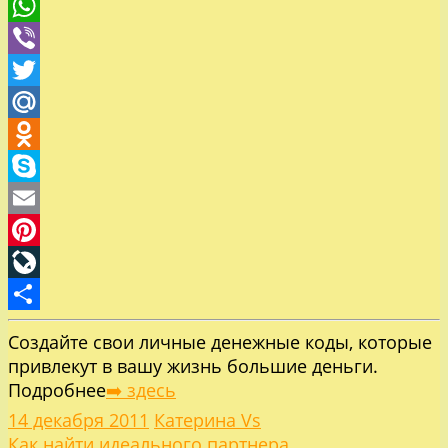
Telegram
WhatsApp
Viber
Twitter
Mail.Ru
Odnoklassniki
Skype
Email
Pinterest
LiveJournal
Отправить
Создайте свои личные денежные коды, которые
привлекут в вашу жизнь большие деньги.
Подробнее
➡️ здесь
14 декабря 2011
Катерина Vs
Как найти идеального партнера