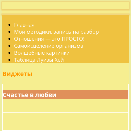
Главная
Мои методики, запись на разбор
Отношения — это ПРОСТО!
Самоисцеление организма
Волшебные картинки
Таблица Луизы Хей
Виджеты
Счастье в любви