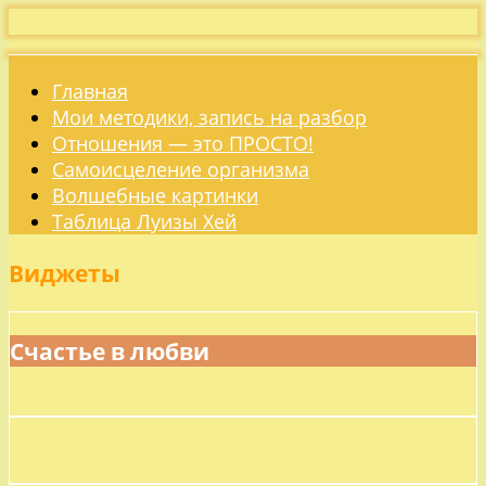
Главная
Мои методики, запись на разбор
Отношения — это ПРОСТО!
Самоисцеление организма
Волшебные картинки
Таблица Луизы Хей
Виджеты
Счастье в любви