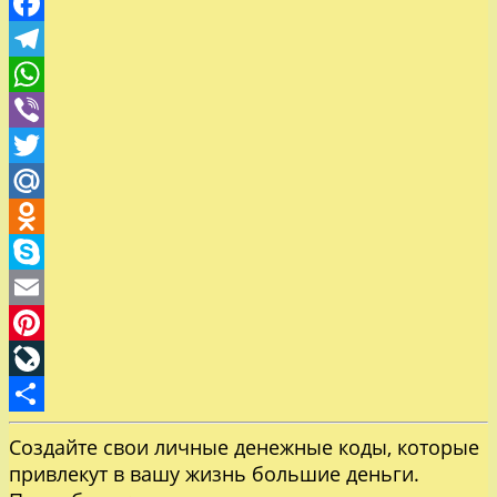
VK
Facebook
Telegram
WhatsApp
Viber
Twitter
Mail.Ru
Odnoklassniki
Skype
Email
Pinterest
LiveJournal
Отправить
Создайте свои личные денежные коды, которые
привлекут в вашу жизнь большие деньги.