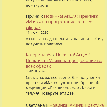
Хочу маяк, напишите мне на почту,
пожалуйста!
Ирина
к
Новинка! Акция! Практика
«Маяк» на процветание во всех
сферах
11 июня 2026
А сколько надо оплатить, напишите. Хочу
получить практику!
Катерина Vs
к
Новинка! Акция!
Практика «Маяк» на процветание во
всех сферах
9 июня 2026
Светлана, да, всё верно. Для получения
практики «Маяк» нужно приобрести обе
медитации: «Расширение» и «Ключ к
телу»❤️ Поверьте, эти две…
Светлана
к
Новинка! Акция! Практика