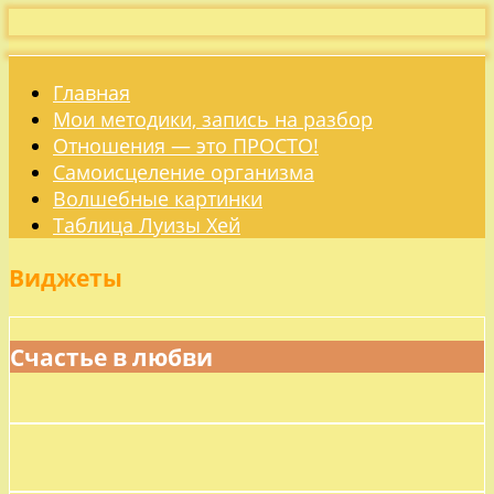
Главная
Мои методики, запись на разбор
Отношения — это ПРОСТО!
Самоисцеление организма
Волшебные картинки
Таблица Луизы Хей
Виджеты
Счастье в любви