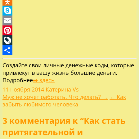
Mail.Ru
Odnoklassniki
Skype
Email
Pinterest
LiveJournal
Отправить
Создайте свои личные денежные коды, которые
привлекут в вашу жизнь большие деньги.
Подробнее
➡️ здесь
11 ноября 2014
Катерина Vs
Навигация
Муж не хочет работать. Что делать? →
← Как
забыть любимого человека
по
3 комментария к “Как стать
записям
притягательной и