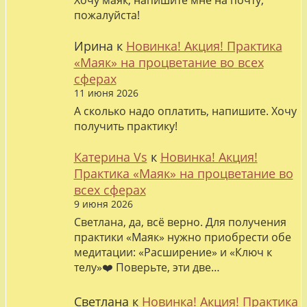
Хочу маяк, напишите мне на почту,
пожалуйста!
Ирина
к
Новинка! Акция! Практика
«Маяк» на процветание во всех
сферах
11 июня 2026
А сколько надо оплатить, напишите. Хочу
получить практику!
Катерина Vs
к
Новинка! Акция!
Практика «Маяк» на процветание во
всех сферах
9 июня 2026
Светлана, да, всё верно. Для получения
практики «Маяк» нужно приобрести обе
медитации: «Расширение» и «Ключ к
телу»❤️ Поверьте, эти две…
Светлана
к
Новинка! Акция! Практика