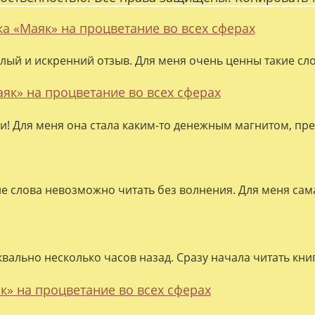
ка «Маяк» на процветание во всех сферах
лый и искренний отзыв. Для меня очень ценны такие слов
аяк» на процветание во всех сферах
ки! Для меня она стала каким-то денежным магнитом, пре
ие слова невозможно читать без волнения. Для меня сама
квально несколько часов назад. Сразу начала читать кни
к» на процветание во всех сферах