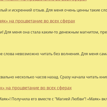
лый и искренний отзыв. Для меня очень ценны такие слов
аяк» на процветание во всех сферах
ки! Для меня она стала каким-то денежным магнитом, пре
ие слова невозможно читать без волнения. Для меня сама
квально несколько часов назад. Сразу начала читать кни
к» на процветание во всех сферах
аяк»! Получила его вместе с "Магией Любви"! «Маяк» вк