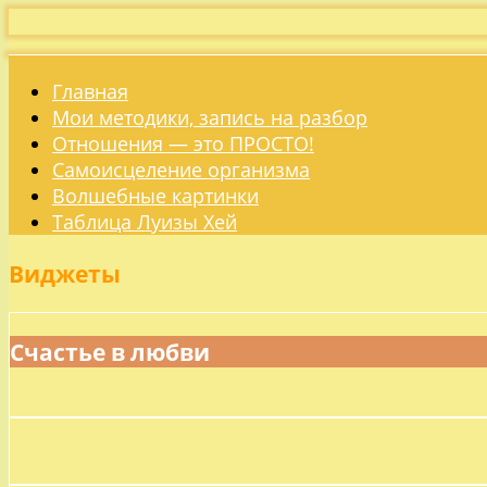
Главная
Мои методики, запись на разбор
Отношения — это ПРОСТО!
Самоисцеление организма
Волшебные картинки
Таблица Луизы Хей
Виджеты
Счастье в любви