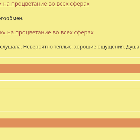
» на процветание во всех сферах
ргообмен.
к» на процветание во всех сферах
слушала. Невероятно теплые, хорошие ощущения. Душа 