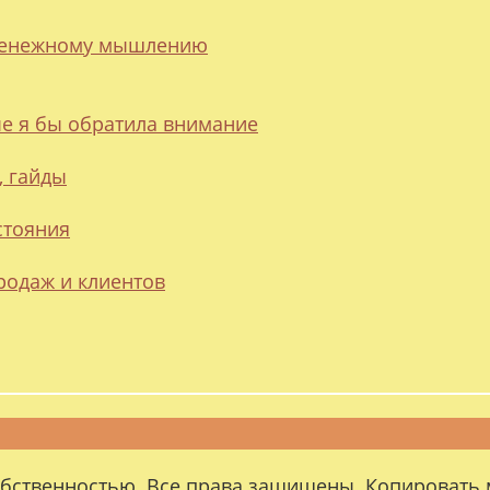
 денежному мышлению
ые я бы обратила внимание
, гайды
стояния
родаж и клиентов
обственностью. Все права защищены. Копировать 