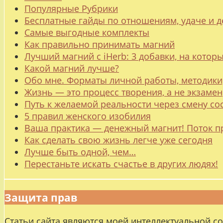
Популярные Рубрики
Бесплатные гайды по отношениям, удаче и
Самые выгодные комплекты
Как правильно принимать магний
Лучший магний с iHerb: 3 добавки, на котор
Какой магний лучше?
Обо мне. Форматы личной работы, методики
Жизнь — это процесс творения, а не экзамен
Путь к желаемой реальности через смену со
5 правил женского изобилия
Ваша практика — денежный магнит! Поток п
Как сделать свою жизнь легче уже сегодня
Лучше быть одной, чем…
Перестаньте искать счастье в других людях!
Защита прав
Статьи сайта являются моей интеллектуальной с