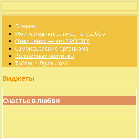
Главная
Мои методики, запись на разбор
Отношения — это ПРОСТО!
Самоисцеление организма
Волшебные картинки
Таблица Луизы Хей
Виджеты
Счастье в любви