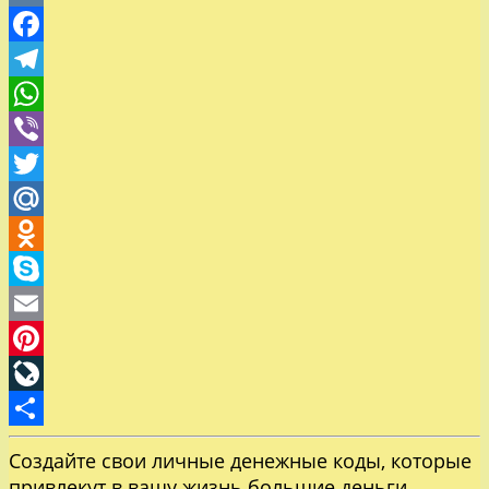
VK
Facebook
Telegram
WhatsApp
Viber
Twitter
Mail.Ru
Odnoklassniki
Skype
Email
Pinterest
LiveJournal
Отправить
Создайте свои личные денежные коды, которые
привлекут в вашу жизнь большие деньги.