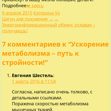
Подробнее
➡️ здесь
9 апреля 2015
Катерина Vs
Навигация
Цигун для похудения →
←
Энергоинформационный обмен: отдавая –
по
получаешь!
7 комментариев к “Ускорение
записям
метаболизма – путь к
стройности!”
Евгения Шестель
:
1 марта 2016 в 11:54
Согласна, написано очень толково, с
детальными ссылками.
Поражена скоростью метаболизма
мышечных тканей.