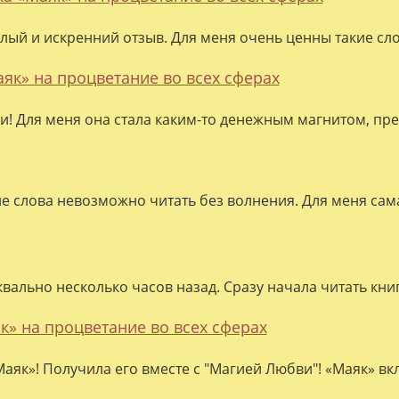
лый и искренний отзыв. Для меня очень ценны такие слов
аяк» на процветание во всех сферах
ки! Для меня она стала каким-то денежным магнитом, пре
ие слова невозможно читать без волнения. Для меня сама
квально несколько часов назад. Сразу начала читать кни
к» на процветание во всех сферах
аяк»! Получила его вместе с "Магией Любви"! «Маяк» вк