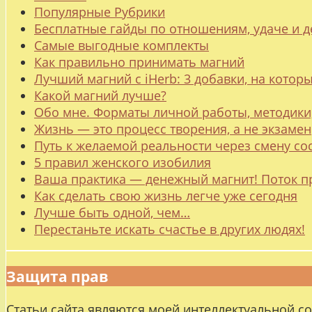
Популярные Рубрики
Бесплатные гайды по отношениям, удаче и
Самые выгодные комплекты
Как правильно принимать магний
Лучший магний с iHerb: 3 добавки, на котор
Какой магний лучше?
Обо мне. Форматы личной работы, методики
Жизнь — это процесс творения, а не экзамен
Путь к желаемой реальности через смену со
5 правил женского изобилия
Ваша практика — денежный магнит! Поток п
Как сделать свою жизнь легче уже сегодня
Лучше быть одной, чем…
Перестаньте искать счастье в других людях!
Защита прав
Статьи сайта являются моей интеллектуальной с