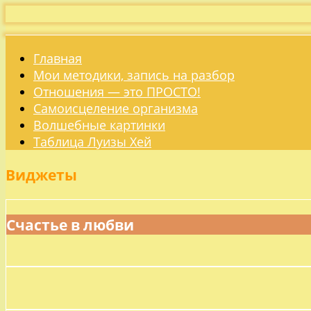
Главная
Мои методики, запись на разбор
Отношения — это ПРОСТО!
Самоисцеление организма
Волшебные картинки
Таблица Луизы Хей
Виджеты
Счастье в любви