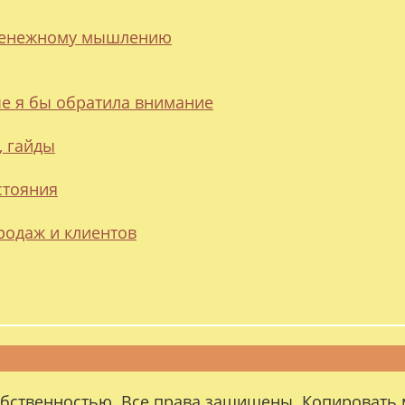
 денежному мышлению
ые я бы обратила внимание
, гайды
стояния
родаж и клиентов
обственностью. Все права защищены. Копировать 