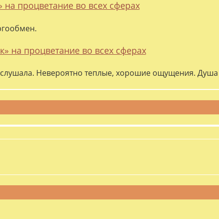
» на процветание во всех сферах
ргообмен.
к» на процветание во всех сферах
слушала. Невероятно теплые, хорошие ощущения. Душа 