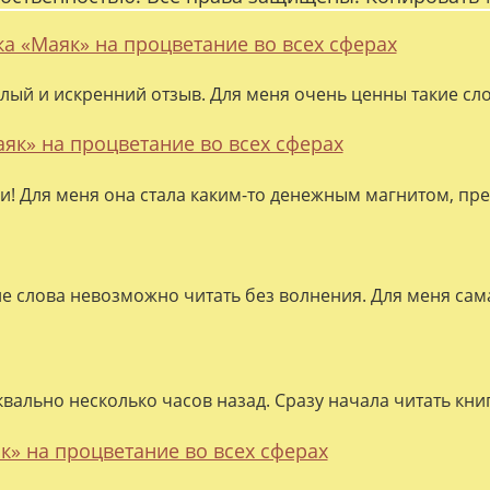
ка «Маяк» на процветание во всех сферах
лый и искренний отзыв. Для меня очень ценны такие слов
аяк» на процветание во всех сферах
ки! Для меня она стала каким-то денежным магнитом, пре
ие слова невозможно читать без волнения. Для меня сама
квально несколько часов назад. Сразу начала читать кни
к» на процветание во всех сферах